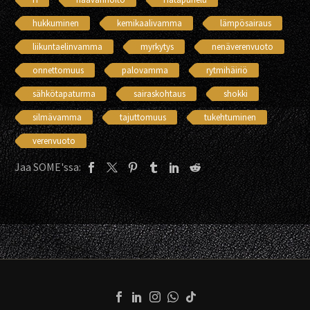
hukkuminen
kemikaalivamma
lämpösairaus
liikuntaelinvamma
myrkytys
nenäverenvuoto
onnettomuus
palovamma
rytmihäiriö
sähkötapaturma
sairaskohtaus
shokki
silmävamma
tajuttomuus
tukehtuminen
verenvuoto
Jaa SOME'ssa: