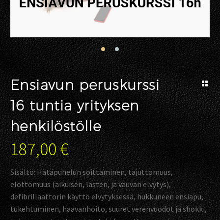
Ensiavun peruskurssi
16 tuntia yrityksen
henkilöstölle
187,00
€
Sisältö: Hätäpuhelun soittaminen, tajuttomuus,
elottomuus (aikuisen, lasten, ja vauvan elvytys),
defibrillaattorin käyttö elvytyksessä, hukkuneen ensiapu,
tukehtuminen, haavanhoito, suuret verenvuodot ja shokki,