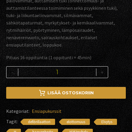
palovammat, auttamisen tuki (onnettomuus- ja
auttamistilanteessa toimiminen sekä psyykkinen tuki),
tuki- ja liikuntaelinvammat, silmävammat,
sähkötapaturmat, myrkytykset- ja kemikaalivammat,
rytmihäiriöt, pyörtyminen, lämpösairaudet,
nenäverenvuoto, sairauskohtaukset, erilaiset
ensiaputilanteet, loppukoe.
Pituus 16 oppituntia (1 oppitunti = 45min)
Ensiavun
-
+
peruskurssi
16
tuntia
LISÄÄ OSTOSKORIIN
yrityksen
henkilöstölle
Kategoriat:
Ensiapukurssit
määrä
Tagit:
defibrillaattori
elottomuus
Elvytys
H
haavanhoito
Hätäpuhelu