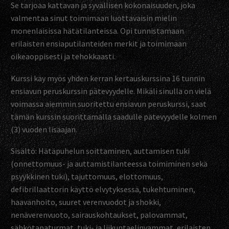
Se tarjoaa kattavan ja syvällisen kokonaisuuden, joka
valmentaa sinut toimimaan luottavaisin mielin
monenlaisissa hätätilanteissa. Opi tunnistamaan
erilaisten ensiaputilanteiden merkit ja toimimaan
oikeaoppisesti ja tehokkaasti.
Kurssi käy myös yhden kerran kertauskurssina 16 tunnin
ensiavun peruskurssin pätevyydelle. Mikäli sinulla on vielä
voimassa aiemmin suoritettu ensiavun peruskurssi, saat
tämän kurssin suorittamalla saadulle pätevyydelle kolmen
(3) vuoden lisäajan.
Sisältö: Hätäpuhelun soittaminen, auttamisen tuki
(onnettomuus- ja auttamistilanteessa toimiminen sekä
psyykkinen tuki), tajuttomuus, elottomuus,
defibrillaattorin käyttö elvytyksessä, tukehtuminen,
haavanhoito, suuret verenvuodot ja shokki,
nenäverenvuoto, sairauskohtaukset, palovammat,
sähkötapaturmat, tuki- ja liikuntaelinvammat, erilaisten