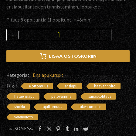
ensiaputilanteiden tunnistaminen, loppukoe.
Pituus 8 oppituntia (1 oppitunti = 45min)
Hätäensiapu
-
+
8h
yrityksen
henkilöstölle
LISÄÄ OSTOSKORIIN
määrä
Kategoriat:
Ensiapukurssit
Tagit:
elottomuus
ensiapu
haavanhoito
hätäensiapu
palovamma
sairaskohtaus
shokki
tajuttomuus
tukehtuminen
verenvuoto
Jaa SOME'ssa: