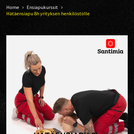
Home
Ensiapukurssit
Hätäensiapu 8h yrityksen henkilöstölle