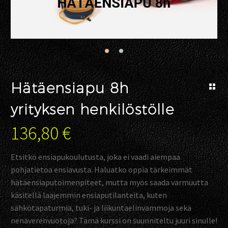
Hätäensiapu 8h
yrityksen henkilöstölle
136,80
€
Etsitkö ensiapukoulutusta, joka ei vaadi aiempaa
pohjatietoa ensiavusta. Haluatko oppia tärkeimmät
hätäensiaputoimenpiteet, mutta myös saada varmuutta
käsitellä laajemmin ensiaputilanteita, kuten
sähkötapaturmia, tuki- ja liikuntaelinvammoja sekä
nenäverenvuotoja? Tämä kurssi on suunniteltu juuri sinulle!